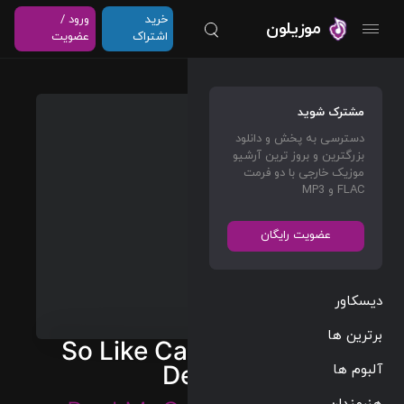
خرید
ورود /
موزیلون
اشتراک
عضویت
مشترک شوید
دسترسی به پخش و دانلود
بزرگترین و بروز ترین آرشیو
موزیک خارجی با دو فرمت
FLAC و MP3
عضویت رایگان
دیسکاور
برترین ها
So Like Candy (Original
آلبوم ها
Demo)
هنرمندان