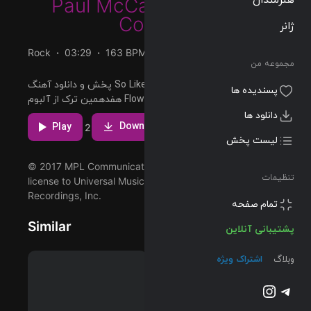
Paul McCartney
&
Elvis
Costello
ژانر
Rock
03:29
163 BPM
1989/06/05
مجموعه من
پخش و دانلود آهنگ So Like Candy (Original Demo)،
پسندیده ها
هفدهمین ترک از آلبوم Flowers In The Dirt (Archive
Collection) که توسط Paul McCartney و با همکاری Elvis
دانلود ها
مشاهده بیشتر
Costello اجرا شده است را میتوانید با دو کیفیت 320 و FLAC
لیست پخش
Download
دریافت کنید.
Play
1
2
تنظیمات
© 2017 MPL Communications Inc/Ltd, under exclusive
license to Universal Music Enterprises, a division of UMG
تمام صفحه
Recordings, Inc.
پشتیبانی آنلاین
Similar
وبلاگ
اشتراک ویژه
تلگرام
اینستاگرم