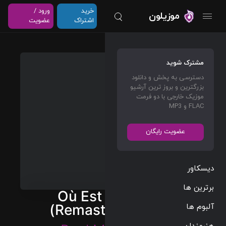
خرید
ورود /
موزیلون
اشتراک
عضویت
مشترک شوید
دسترسی به پخش و دانلود
بزرگترین و بروز ترین آرشیو
موزیک خارجی با دو فرمت
FLAC و MP3
عضویت رایگان
دیسکاور
برترین ها
Où Est Le Soleil?
آلبوم ها
(Remastered 2017)
هنرمندان