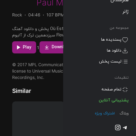
Paul McCartney
ژانر
Rock
04:46
107 BPM
1989/06/05
مجموعه من
پخش و دانلود آهنگ Où Est Le Soleil? (Remastered 2017)،
سیزدهمین ترک از آلبوم Flowers In The Dirt (Archive
پسندیده ها
Collection) که توسط Paul McCartney اجرا شده است را
مشاهده بیشتر
میتوانید با دو کیفیت 320 و FLAC دریافت کنید.
دانلود ها
Download
Play
1
لیست پخش
© 2017 MPL Communications Inc/Ltd, under exclusive
license to Universal Music Enterprises, a division of UMG
تنظیمات
Recordings, Inc.
تمام صفحه
Similar
پشتیبانی آنلاین
وبلاگ
اشتراک ویژه
تلگرام
اینستاگرم