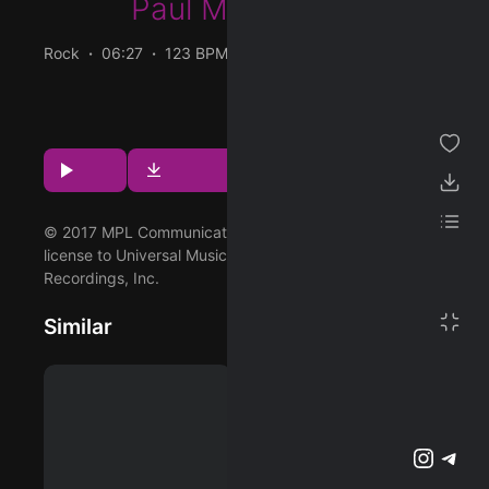
Paul McCartney
ژانر
Rock
06:27
123 BPM
1989/06/05
مجموعه من
پخش و دانلود آهنگ Motor Of Love (Remastered 2017)،
دوازدهمین ترک از آلبوم Flowers In The Dirt (Archive
پسندیده ها
Collection) که توسط Paul McCartney اجرا شده است را
Download
Play
میتوانید با دو کیفیت 320 و FLAC دریافت کنید.
دانلود ها
لیست پخش
© 2017 MPL Communications Inc/Ltd, under exclusive
license to Universal Music Enterprises, a division of UMG
Recordings, Inc.
تنظیمات
تمام صفحه
Similar
پشتیبانی آنلاین
وبلاگ
اشتراک ویژه
تلگرام
اینستاگرم