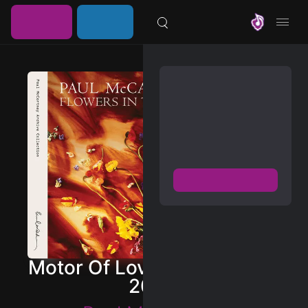
خرید
ورود /
موزیلون
اشتراک
عضویت
مشترک شوید
دسترسی به پخش و دانلود
بزرگترین و بروز ترین آرشیو
موزیک خارجی با دو فرمت
FLAC و MP3
عضویت رایگان
دیسکاور
برترین ها
Motor Of Love (Remastered
آلبوم ها
2017)
هنرمندان