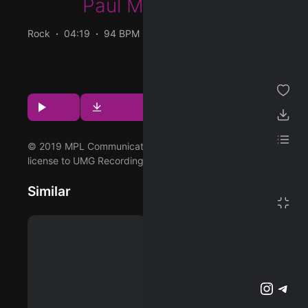
Paul McCartney
ژانر
Rock
04:19
94 BPM
2018/07/07
مجموعه من
پخش و دانلود آهنگ Come On To Me (Live At Abbey Road
Studios)، بیست و سومین ترک از آلبوم Egypt Station
پسندیده ها
(Explorer's Edition) که توسط Paul McCartney اجرا شده
مشاهده بیشتر
است را میتوانید با دو کیفیت 320 و FLAC دریافت کنید.
دانلود ها
Download
Play
1
لیست پخش
© 2019 MPL Communications Inc/Ltd, under exclusive
license to UMG Recordings, Inc.
تنظیمات
پشتیبانی آنلاین
Similar
وبلاگ
اشتراک ویژه
تلگرام
اینستاگرم
@2023-2026 Musilon