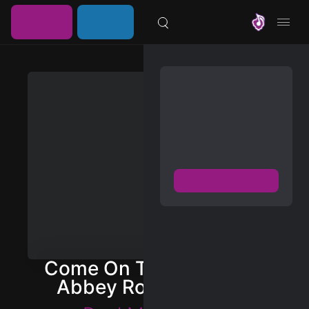
خرید
ورود /
موزیلون
اشتراک
عضویت
مشترک شوید
دسترسی به پخش و دانلود
بزرگترین و بروز ترین آرشیو
موزیک خارجی با دو فرمت
FLAC و MP3
عضویت رایگان
دیسکاور
برترین ها
Come On To Me (Live At
آلبوم ها
Abbey Road Studios)
هنرمندان