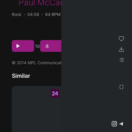
Paul McCartney
&
Wings
ژانر
Rock
04:58
94 BPM
1975/05/27
مجموعه من
پخش و دانلود آهنگ Call Me Back Again (Remastered
2014)، دهمین ترک از آلبوم Venus And Mars (Archive
پسندیده ها
Collection) که توسط Paul McCartney و با همکاری Wings
Download
Play
10
اجرا شده است را میتوانید با دو کیفیت 320 و FLAC دریافت
دانلود ها
کنید.
لیست پخش
© 2014 MPL Communications Inc/Ltd
Similar
تنظیمات
تمام صفحه
پشتیبانی آنلاین
وبلاگ
اشتراک ویژه
تلگرام
اینستاگرم