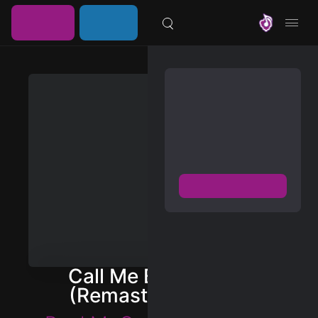
خرید
ورود /
موزیلون
اشتراک
عضویت
مشترک شوید
دسترسی به پخش و دانلود
بزرگترین و بروز ترین آرشیو
موزیک خارجی با دو فرمت
FLAC و MP3
عضویت رایگان
دیسکاور
برترین ها
Call Me Back Again
آلبوم ها
(Remastered 2014)
هنرمندان