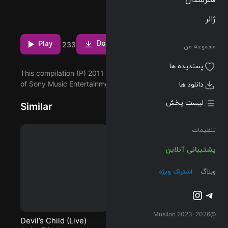
دانلود و پخش
آهنگ Because
ژانر
the Night از
مشاهده بیشتر
Patti Smith با
Download
دو کیفیت 320
Play
60
20
1
233
مجموعه من
و FLAC
پسندیده ها
This compilation (P) 2011 Arista Records LLC, a division
of Sony Music Entertainment.
دانلود ها
لیست پخش
Similar
تنظیمات
پشتیبانی آنلاین
وبلاگ
اشتراک ویژه
تلگرام
اینستاگرم
@2023-2026 Musilon
Devil’s Child (Live)
Revolution Rock
Th