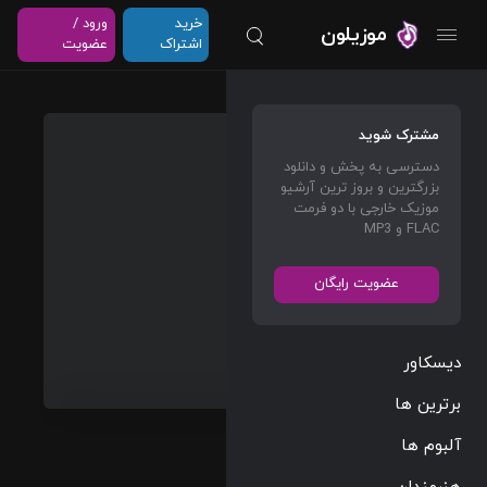
خرید
ورود /
موزیلون
اشتراک
عضویت
Becau
مشترک شوید
se the
دسترسی به پخش و دانلود
Night
بزرگترین و بروز ترین آرشیو
موزیک خارجی با دو فرمت
Patti
FLAC و MP3
Smith
عضویت رایگان
International
Pop
Pop
دیسکاور
Rock
03:22
برترین ها
124 BPM
2011/08/23
آلبوم ها
هنرمندان