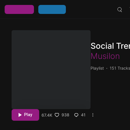
خرید اشتراک
ورود / عضویت
Social Tr
Musilon
Playlist
151 Track
امروزه فضای مجازی نقش مهمی در ارتباطات ما ایفا می کند. به شکلی که نحوه گوش
سلایق و سبک های جدید
ی یوتیوب، پلتفرم های
Play
938
41
67.4K
هایی شده اند که اغلب
ر پلی لیست Social Trends،