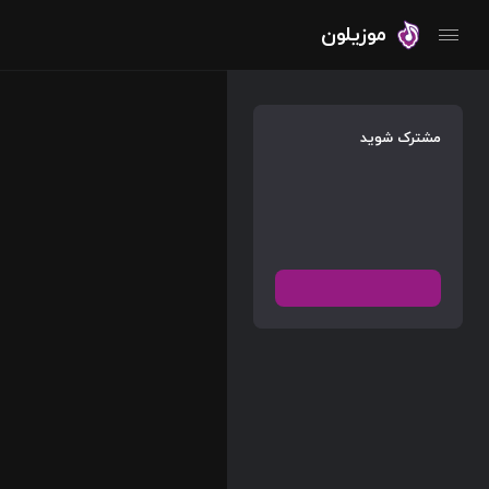
موزیلون
مشترک شوید
دسترسی به پخش و دانلود
بزرگترین و بروز ترین آرشیو
موزیک خارجی با دو فرمت
FLAC و MP3
عضویت رایگان
دیسکاور
برترین ها
آلبوم ها
هنرمندان