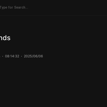
ends
s
08:14:32
2025/06/06
دادن به موسیقی را تغییر داده و حتی باعث ایجاد 
موسیقیایی شده است. در این بین تیک تاک، اینستاگرام و حت
پرطرفداری هستند که باعث ترند شدن آوا ها و موسیقی 
مناسب ساختن ویدیو و ادیت هستند. موزیلون د