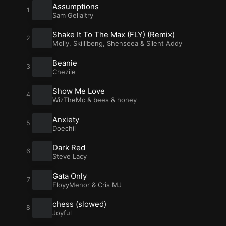
ای شما گلچین کرده است
Assumptions
Sam Gellaitry
Shake It To The Max (FLY) (Remix)
Moliy
,
Skillibeng
,
Shenseea
&
Silent Addy
Beanie
Chezile
Show Me Love
WizTheMc
&
bees & honey
Anxiety
Doechii
Dark Red
Steve Lacy
Gata Only
FloyyMenor
&
Cris MJ
chess (slowed)
Joyful