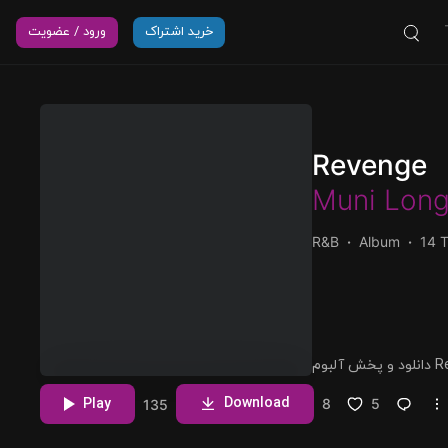
خرید اشتراک
ورود / عضویت
Revenge
Muni Lon
R&B
Album
14 
مشاهده بیشتر
Download
Play
8
5
135