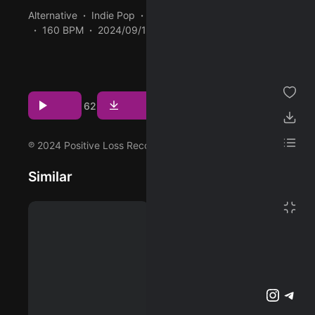
Alternative
Indie Pop
Indie Rock
03:24
ژانر
160 BPM
2024/09/17
پخش و دانلود آهنگ Reason، دهمین ترک از آلبوم Unreal,
مجموعه من
Vol. 2 که توسط Mr.kitty اجرا شده است را میتوانید با دو
پسندیده ها
کیفیت 320 و FLAC دریافت کنید.
مشاهده بیشتر
دانلود ها
Download
Play
2
3
62
لیست پخش
℗ 2024 Positive Loss Recordings
تنظیمات
Similar
پشتیبانی آنلاین
وبلاگ
اشتراک ویژه
تلگرام
اینستاگرم
@2023-2026 Musilon