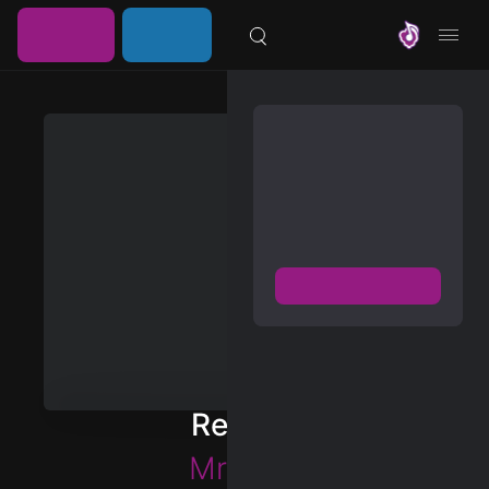
خرید
ورود /
موزیلون
اشتراک
عضویت
مشترک شوید
دسترسی به پخش و دانلود
بزرگترین و بروز ترین آرشیو
موزیک خارجی با دو فرمت
FLAC و MP3
عضویت رایگان
دیسکاور
برترین ها
Reason
آلبوم ها
Mr.Kitty
هنرمندان