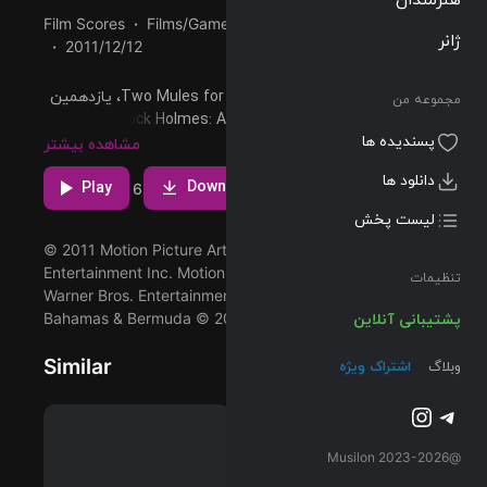
Film Scores
Films/Games
02:34
111 BPM
ژانر
2011/12/12
پخش و دانلود آهنگ Two Mules for Sister Sara، یازدهمین
مجموعه من
ترک از آلبوم Sherlock Holmes: A Game of Shadows
پسندیده ها
(Original Motion Picture Soundtrack) (Deluxe Version) که
مشاهده بیشتر
توسط Movie Screen Orchestra اجرا شده است را میتوانید با
دانلود ها
Download
دو کیفیت 320 و FLAC دریافت کنید.
Play
1
6
لیست پخش
© 2011 Motion Picture Artwork © 2011 Warner Bros.
Entertainment Inc. Motion Picture Photography © 2011
تنظیمات
Warner Bros. Entertainment Inc. - U.S., Canada,
Bahamas & Bermuda © 2011 Village Roadshow Films (
پشتیبانی آنلاین
Similar
وبلاگ
اشتراک ویژه
تلگرام
اینستاگرم
@2023-2026 Musilon