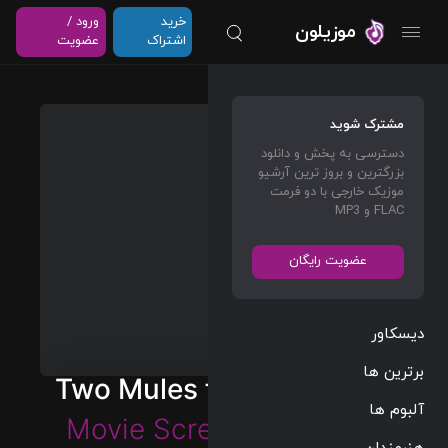
خرید
ورود /
موزیلون
اشتراک
عضویت
مشترک شوید
دسترسی به پخش و دانلود
بزرگترین و بروز ترین آرشیو
موزیک خارجی با دو فرمت
FLAC و MP3
عضویت رایگان
دیسکاور
برترین ها
Two Mules for Sister Sara
آلبوم ها
Movie Screen Orchestra
هنرمندان