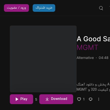
خرید اشتراک
ورود / عضویت
A Good S
MGMT
Alternative
04:48
پخش و دانلود آهنگ A Good Sadness، ششمین ترک از آلبوم MGMT که توسط
مشاهده بیشتر
Download
Play
1
5