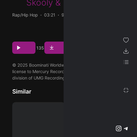
Skooly
&
Yung Booke
ژانر
Rap/Hip Hop
03:21
98 BPM
2025/08/01
مجموعه من
پخش و دانلود آهنگ Birthday، هجدهمین ترک از آلبوم Metro
Boomin Presents: A Futuristic Summa (Hosted by DJ
پسندیده ها
Spinz) که توسط Metro Boomin اجرا شده است را میتوانید با
Download
Play
7
3
135
دو کیفیت 320 و FLAC دریافت کنید.
دانلود ها
لیست پخش
© 2025 Boominati Worldwide, LLC, under exclusive
license to Mercury Records / Republic Records, a
division of UMG Recordings, Inc.
تنظیمات
تمام صفحه
Similar
پشتیبانی آنلاین
وبلاگ
اشتراک ویژه
تلگرام
اینستاگرم