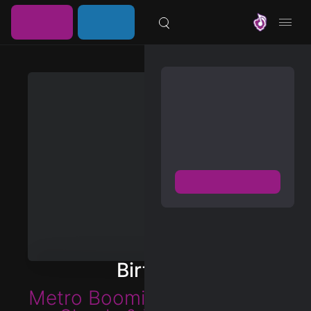
خرید
ورود /
موزیلون
اشتراک
عضویت
مشترک شوید
دسترسی به پخش و دانلود
بزرگترین و بروز ترین آرشیو
موزیک خارجی با دو فرمت
FLAC و MP3
عضویت رایگان
دیسکاور
برترین ها
Birthday
آلبوم ها
Metro Boomin
,
Young Thug
,
هنرمندان