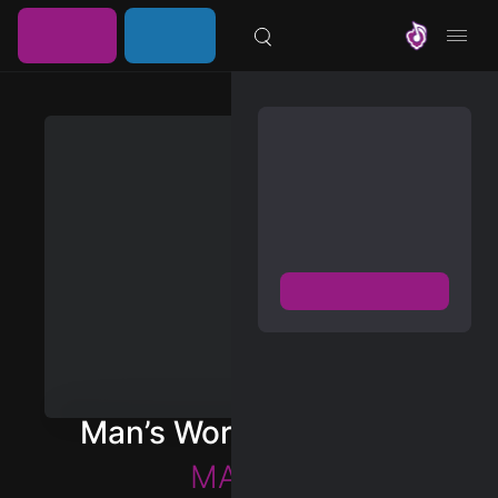
خرید
ورود /
موزیلون
اشتراک
عضویت
مشترک شوید
دسترسی به پخش و دانلود
بزرگترین و بروز ترین آرشیو
موزیک خارجی با دو فرمت
FLAC و MP3
عضویت رایگان
دیسکاور
برترین ها
Man’s World (Stripped)
آلبوم ها
MARINA
هنرمندان