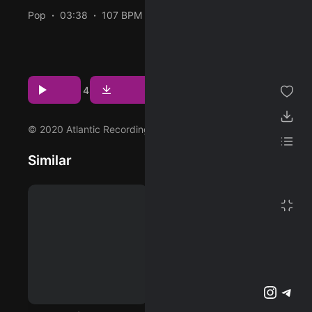
Pop
03:38
107 BPM
2020/12/11
ژانر
دانلود و پخش آهنگ Man's World (Stripped) از MARINA با
دو کیفیت 320 و FLAC
مجموعه من
Download
Play
6
پسندیده ها
4
دانلود ها
© 2020 Atlantic Recording Corporation
لیست پخش
Similar
تنظیمات
تمام صفحه
پشتیبانی آنلاین
وبلاگ
اشتراک ویژه
تلگرام
اینستاگرم