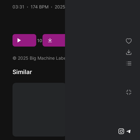
03:31
174 BPM
2025/03/06
ژانر
پخش و دانلود آهنگ Jesus, I'm Jealous، هشتمین ترک از
آلبوم Hey Country Queen که توسط Mackenzie Carpenter
مجموعه من
اجرا شده است را میتوانید با دو کیفیت 320 و FLAC دریافت
Download
Play
پسندیده ها
10
کنید.
دانلود ها
© 2025 Big Machine Label Group, LLC
لیست پخش
Similar
تنظیمات
تمام صفحه
پشتیبانی آنلاین
وبلاگ
اشتراک ویژه
تلگرام
اینستاگرم