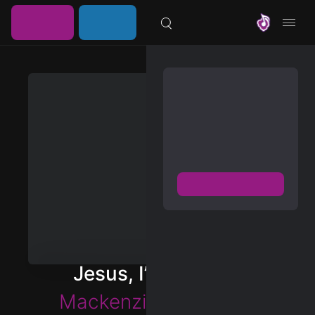
خرید
ورود /
موزیلون
اشتراک
عضویت
مشترک شوید
دسترسی به پخش و دانلود
بزرگترین و بروز ترین آرشیو
موزیک خارجی با دو فرمت
FLAC و MP3
عضویت رایگان
دیسکاور
برترین ها
Jesus, I’m Jealous
آلبوم ها
Mackenzie Carpenter
هنرمندان