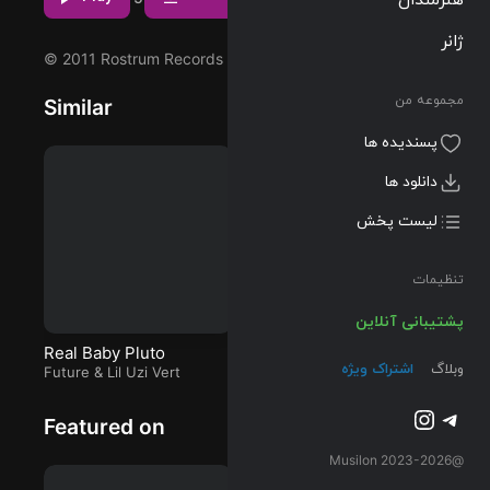
Beyond که
ژانر
توسط Mac
© 2011 Rostrum Records
Miller اجرا شده
است را میتوانید
مجموعه من
Similar
با دو کیفیت
320 و FLAC
پسندیده ها
دریافت کنید.
دانلود ها
لیست پخش
تنظیمات
پشتیبانی آنلاین
Real Baby Pluto
Silk and Cologne
E
وبلاگ
اشتراک ویژه
Future
&
Lil Uzi Vert
(Spider-Verse Remix)
EI8HT
&
Offset
(R
Da
D.
El
تلگرام
اینستاگرم
Featured on
@2023-2026 Musilon