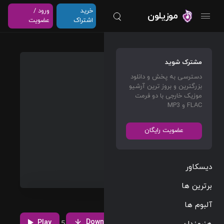
خرید
ورود /
موزیلون
اشتراک
عضویت
Live
مشترک شوید
Free
دسترسی به پخش و دانلود
بزرگترین و بروز ترین آرشیو
Mac
موزیک خارجی با دو فرمت
Miller
FLAC و MP3
Rap/Hip Hop
عضویت رایگان
03:13
92 BPM
2011/03/29
دیسکاور
پخش و دانلود
برترین ها
آهنگ Live
Free، دومین
مشاهده بیشتر
آلبوم ها
ترک از آلبوم On
Download
And On And
Play
1
1
هنرمندان
5