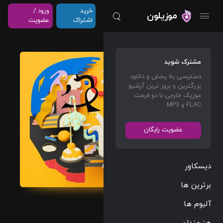
خرید
ورود /
موزیلون
اشتراک
عضویت
Colors
مشترک شوید
and
دسترسی به پخش و دانلود
Shape
بزرگترین و بروز ترین آرشیو
s
موزیک خارجی با دو فرمت
FLAC و MP3
Mac
Miller
عضویت رایگان
Rap/Hip Hop
05:31
دیسکاور
143 BPM
2014/05/11
برترین ها
آلبوم ها
پخش و دانلود
آهنگ Colors
هنرمندان