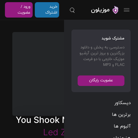
خرید
ورود /
موزیلون
اشتراک
عضویت
مشترک شوید
دسترسی به پخش و دانلود
بزرگترین و بروز ترین آرشیو
موزیک خارجی با دو فرمت
FLAC و MP3
عضویت رایگان
دیسکاور
برترین ها
You Shook Me (Remaster)
آلبوم ها
Led Zeppelin
هنرمندان