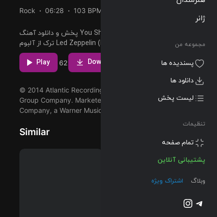
Rock
06:28
103 BPM
1969/01/12
ژانر
پخش و دانلود آهنگ You Shook Me (Remaster)، سومین
ترک از آلبوم Led Zeppelin (Deluxe Edition) که توسط Led
مجموعه من
Zeppelin اجرا شده است را میتوانید با دو کیفیت 320 و FLAC
مشاهده بیشتر
پسندیده ها
دریافت کنید.
Download
Play
18
2
62
دانلود ها
لیست پخش
© 2014 Atlantic Recording Corporation, a Warner Music
Group Company. Marketed by Rhino Entertainment
Company, a Warner Music Group Company.
تنظیمات
Similar
پشتیبانی آنلاین
وبلاگ
اشتراک ویژه
تلگرام
اینستاگرم
@2023-2026 Musilon