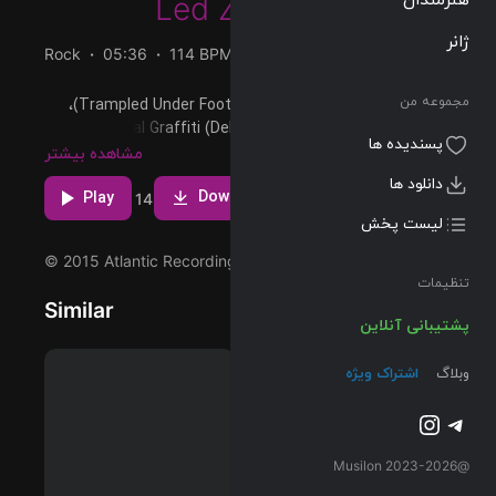
Led Zeppelin
ژانر
Rock
05:36
114 BPM
1975/02/24
مجموعه من
پخش و دانلود آهنگ Trampled Under Foot (Remaster)،
پنجمین ترک از آلبوم Physical Graffiti (Deluxe Edition) که
پسندیده ها
توسط Led Zeppelin اجرا شده است را میتوانید با دو کیفیت
مشاهده بیشتر
320 و FLAC دریافت کنید.
دانلود ها
Download
Play
1
1
14
لیست پخش
© 2015 Atlantic Recording Corporation
تنظیمات
Similar
پشتیبانی آنلاین
وبلاگ
اشتراک ویژه
تلگرام
اینستاگرم
@2023-2026 Musilon