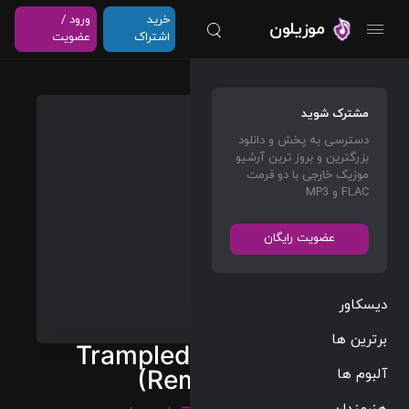
خرید
ورود /
موزیلون
اشتراک
عضویت
مشترک شوید
دسترسی به پخش و دانلود
بزرگترین و بروز ترین آرشیو
موزیک خارجی با دو فرمت
FLAC و MP3
عضویت رایگان
دیسکاور
برترین ها
Trampled Under Foot
آلبوم ها
(Remaster)
هنرمندان