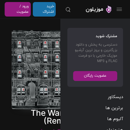
خرید
ورود /
موزیلون
اشتراک
عضویت
مشترک شوید
دسترسی به پخش و دانلود
بزرگترین و بروز ترین آرشیو
موزیک خارجی با دو فرمت
FLAC و MP3
عضویت رایگان
دیسکاور
برترین ها
The Wanton Song
آلبوم ها
(Remaster)
هنرمندان