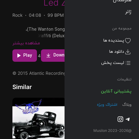
Led Zeppelin
ژانر
Rock
04:08
99 BPM
1975/02/24
مجموعه من
پخش و دانلود آهنگ The Wanton Song (Remaster)،
دوازدهمین ترک از آلبوم Physical Graffiti (Deluxe Edition)
پسندیده ها
که توسط Led Zeppelin اجرا شده است را میتوانید با دو
مشاهده بیشتر
کیفیت 320 و FLAC دریافت کنید.
دانلود ها
Download
Play
4
لیست پخش
© 2015 Atlantic Recording Corporation
تنظیمات
Similar
پشتیبانی آنلاین
وبلاگ
اشتراک ویژه
تلگرام
اینستاگرم
@2023-2026 Musilon