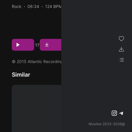
Rock
06:34
124 BPM
1975/02/24
ژانر
پخش و دانلود آهنگ Ten Years Gone (Remaster)، دهمین ترک از
آلبوم Physical Graffiti (Deluxe Edition) که توسط Led Zeppelin
مجموعه من
اجرا شده است را میتوانید با دو کیفیت 320 و FLAC دریافت
مشاهده بیشتر
پسندیده ها
کنید.
4
1
17
Download
Play
دانلود ها
لیست پخش
© 2015 Atlantic Recording Corporation
Similar
تنظیمات
پشتیبانی آنلاین
وبلاگ
اشتراک ویژه
تلگرام
اینستاگرم
@2023-2026 Musilon