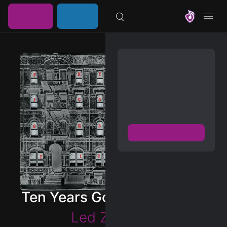
خرید
ورود /
موزیلون
اشتراک
عضویت
مشترک شوید
دسترسی به پخش و دانلود
بزرگترین و بروز ترین آرشیو
موزیک خارجی با دو فرمت
FLAC و MP3
عضویت رایگان
دیسکاور
برترین ها
Ten Years Gone (Remaster)
آلبوم ها
Led Zeppelin
هنرمندان