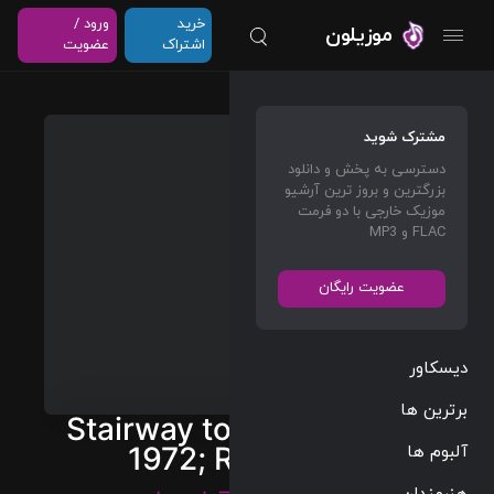
خرید
ورود /
موزیلون
اشتراک
عضویت
مشترک شوید
دسترسی به پخش و دانلود
بزرگترین و بروز ترین آرشیو
موزیک خارجی با دو فرمت
FLAC و MP3
عضویت رایگان
دیسکاور
برترین ها
Stairway to Heaven (Live
آلبوم ها
1972; Remaster)
هنرمندان