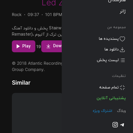
Led Zeppelin
ژانر
Rock
09:37
101 BPM
2003/05/27
مجموعه من
پخش و دانلود آهنگ Stairway to Heaven (Live 1972;
Remaster)، هفتمین ترک از آلبوم How the West Was Won
پسندیده ها
(Remaster) که توسط Led Zeppelin اجرا شده است را
مشاهده بیشتر
میتوانید با دو کیفیت 320 و FLAC دریافت کنید.
دانلود ها
Download
Play
7
19
لیست پخش
© 2018 Atlantic Recording Corporation, a Warner Music
Group Company.
تنظیمات
پشتیبانی آنلاین
Similar
وبلاگ
اشتراک ویژه
تلگرام
اینستاگرم
@2023-2026 Musilon