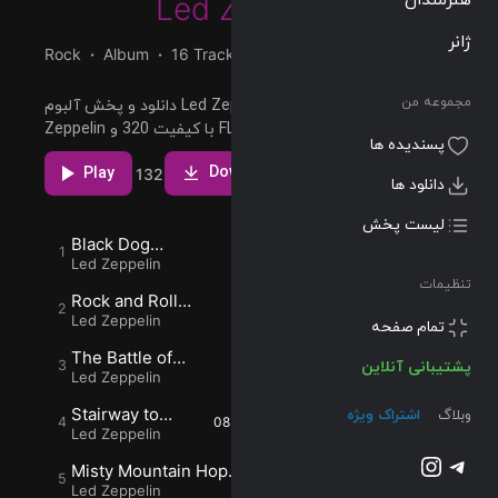
Led Zeppelin
ژانر
Rock
Album
16 Tracks
01:23:10
1971/11/08
مجموعه من
دانلود و پخش آلبوم Led Zeppelin IV (Deluxe Edition) از Led
Zeppelin با کیفیت 320 و FLAC
پسندیده ها
مشاهده بیشتر
دانلود ها
Download
Play
84
3
132
لیست پخش
Black Dog
04:55
434
74
24
تنظیمات
(Remaster)
Led Zeppelin
Rock and Roll
پشتیبانی آنلاین
03:40
142
27
4
(Remaster)
Led Zeppelin
وبلاگ
اشتراک ویژه
The Battle of
05:51
16
2
Evermore (Remaster)
Led Zeppelin
تلگرام
اینستاگرم
Stairway to
08:02
5.1K
686
343
Heaven
Led Zeppelin
@2023-2026 Musilon
(Remaster)
Misty Mountain Hop