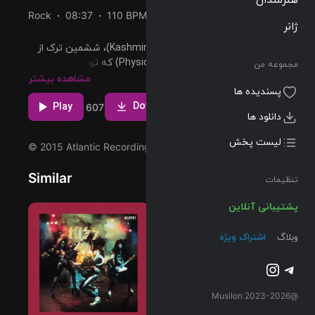
Rock
08:37
110 BPM
1975/02/24
ژانر
پخش و دانلود آهنگ Kashmir (Remaster)، ششمین ترک از
آلبوم Physical Graffiti (Deluxe Edition) که توسط Led
مجموعه من
Zeppelin اجرا شده است را میتوانید با دو کیفیت 320 و FLAC
مشاهده بیشتر
پسندیده ها
دریافت کنید.
Download
Play
123
35
607
دانلود ها
لیست پخش
© 2015 Atlantic Recording Corporation
Similar
تنظیمات
پشتیبانی آنلاین
وبلاگ
اشتراک ویژه
تلگرام
اینستاگرم
@2023-2026 Musilon