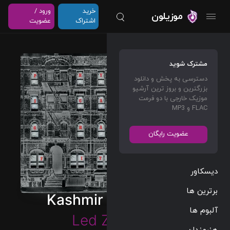
خرید
ورود /
موزیلون
اشتراک
عضویت
مشترک شوید
دسترسی به پخش و دانلود
بزرگترین و بروز ترین آرشیو
موزیک خارجی با دو فرمت
FLAC و MP3
عضویت رایگان
دیسکاور
برترین ها
Kashmir (Remaster)
آلبوم ها
Led Zeppelin
هنرمندان