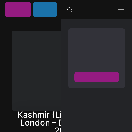
خرید
ورود /
موزیلون
اشتراک
عضویت
مشترک شوید
دسترسی به پخش و دانلود
بزرگترین و بروز ترین آرشیو
موزیک خارجی با دو فرمت
FLAC و MP3
عضویت رایگان
دیسکاور
برترین ها
Kashmir (Live: O2 Arena,
آلبوم ها
London – December 10,
2007)
هنرمندان