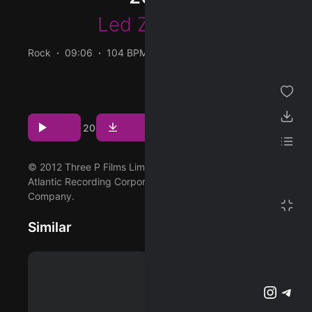
Led Zeppelin
ژانر
Rock
09:06
104 BPM
2012/11/16
مجموعه من
پخش و دانلود آهنگ Kashmir (Live: O2 Arena, London –
پسندیده ها
December 10, 2007)، چهاردهمین ترک از آلبوم Celebration
Day که توسط Led Zeppelin اجرا شده است را میتوانید با دو
دانلود ها
Download
Play
7
2
20
کیفیت 320 و FLAC دریافت کنید.
لیست پخش
© 2012 Three P Films Limited under exclusive license to
تنظیمات
Atlantic Recording Corporation, a Warner Music Group
Company.
تمام صفحه
Similar
پشتیبانی آنلاین
وبلاگ
اشتراک ویژه
تلگرام
اینستاگرم