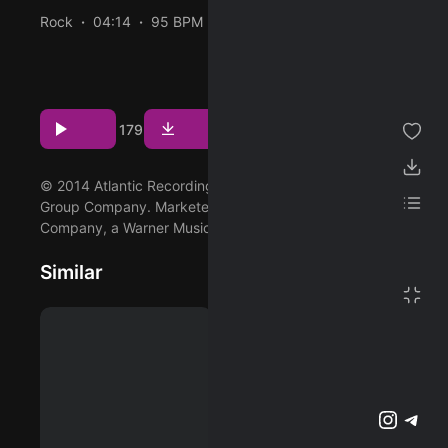
Rock
04:14
95 BPM
1969/10/22
ژانر
پخش و دانلود آهنگ Heartbreaker (Remaster)، پنجمین
ترک از آلبوم Led Zeppelin II (Deluxe Edition) که توسط Led
مجموعه من
Zeppelin اجرا شده است را میتوانید با دو کیفیت 320 و FLAC
Download
Play
39
11
پسندیده ها
179
دریافت کنید.
دانلود ها
© 2014 Atlantic Recording Corporation, a Warner Music
لیست پخش
Group Company. Marketed by Rhino Entertainment
Company, a Warner Music Group Company.
تنظیمات
Similar
تمام صفحه
پشتیبانی آنلاین
وبلاگ
اشتراک ویژه
تلگرام
اینستاگرم