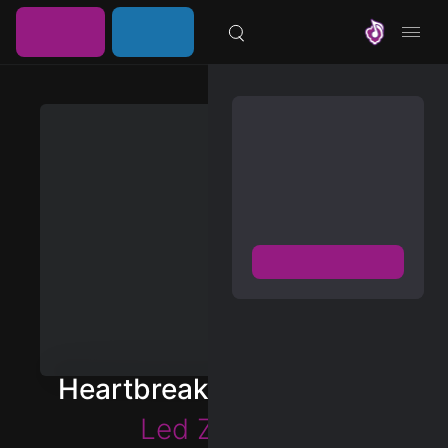
خرید
ورود /
موزیلون
اشتراک
عضویت
مشترک شوید
دسترسی به پخش و دانلود
بزرگترین و بروز ترین آرشیو
موزیک خارجی با دو فرمت
FLAC و MP3
عضویت رایگان
دیسکاور
برترین ها
Heartbreaker (Remaster)
آلبوم ها
Led Zeppelin
هنرمندان