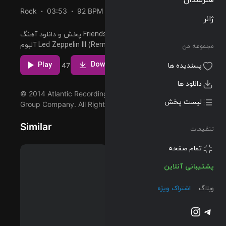
Rock
03:53
92 BPM
1970/10/05
ژانر
پخش و دانلود آهنگ Friends (Remaster)، دومین ترک از
آلبوم Led Zeppelin III (Remaster) که توسط Led Zeppelin
مجموعه من
اجرا شده است را میتوانید با دو کیفیت 320 و FLAC دریافت
مشاهده بیشتر
پسندیده ها
کنید.
Download
Play
9
3
47
دانلود ها
لیست پخش
© 2014 Atlantic Recording Corporation, a Warner Music
Group Company. All Rights Reserved
تنظیمات
Similar
پشتیبانی آنلاین
وبلاگ
اشتراک ویژه
تلگرام
اینستاگرم
@2023-2026 Musilon