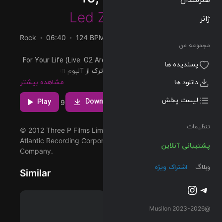
Led Zeppelin
ژانر
Rock
06:40
124 BPM
2012/11/16
مجموعه من
پخش و دانلود آهنگ For Your Life (Live: O2 Arena, London
پسندیده ها
– December 10, 2007)، پنجمین ترک از آلبوم Celebration
Day که توسط Led Zeppelin اجرا شده است را میتوانید با دو
دانلود ها
مشاهده بیشتر
کیفیت 320 و FLAC دریافت کنید.
لیست پخش
Download
Play
9
تنظیمات
© 2012 Three P Films Limited under exclusive license to
Atlantic Recording Corporation, a Warner Music Group
پشتیبانی آنلاین
Company.
وبلاگ
اشتراک ویژه
Similar
تلگرام
اینستاگرم
@2023-2026 Musilon