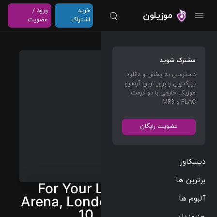
خرید
ورود /
موزیلون
اشتراک
عضویت
مشترک شوید
دسترسی به پخش و دانلود
بزرگترین و بروز ترین آرشیو
موزیک خارجی با دو فرمت
FLAC و MP3
عضویت رایگان
دیسکاور
برترین ها
For Your Life (Live: O2
آلبوم ها
Arena, London – December
10, 2007)
هنرمندان