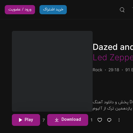
خرید اشتراک
ورود / عضویت
Dazed and
Led Zeppe
Rock
29:18
91 
پخش و دانلود آهنگ Dazed and Confused (Live at MSG 1973 Remaster)،
یازدهمین ترک از آلبوم The Song Remains the Same (Remaster) که توسط Led
مشاهده بیشتر
Download
Play
1
7