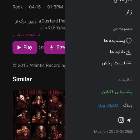
Rock
04:15
91 BPM
1975/02/24
ژانر
پخش و دانلود آهنگ Custard Pie (Remaster)، اولین ترک از
آلبوم Physical Graffiti (Deluxe Edition) که توسط Led
مجموعه من
Zeppelin اجرا شده است را میتوانید با دو کیفیت 320 و FLAC
مشاهده بیشتر
پسندیده ها
دریافت کنید.
Download
Play
1
29
دانلود ها
لیست پخش
© 2015 Atlantic Recording Corporation
Similar
تنظیمات
پشتیبانی آنلاین
وبلاگ
اشتراک ویژه
تلگرام
اینستاگرم
@2023-2026 Musilon