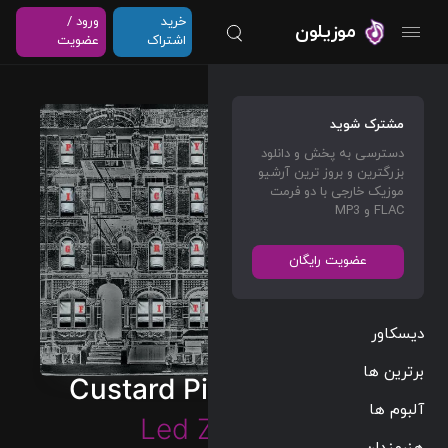
خرید
ورود /
موزیلون
اشتراک
عضویت
مشترک شوید
دسترسی به پخش و دانلود
بزرگترین و بروز ترین آرشیو
موزیک خارجی با دو فرمت
FLAC و MP3
عضویت رایگان
دیسکاور
برترین ها
Custard Pie (Remaster)
آلبوم ها
Led Zeppelin
هنرمندان