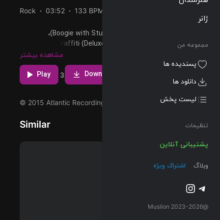
Rock
03:52
133 BPM
1975/02/24
ژانر
پخش و دانلود آهنگ Boogie with Stu (Remaster)،
سیزدهمین ترک از آلبوم Physical Graffiti (Deluxe Edition)
مجموعه من
که توسط Led Zeppelin اجرا شده است را میتوانید با دو
مشاهده بیشتر
پسندیده ها
کیفیت 320 و FLAC دریافت کنید.
Download
Play
3
دانلود ها
لیست پخش
© 2015 Atlantic Recording Corporation
Similar
تنظیمات
پشتیبانی آنلاین
وبلاگ
اشتراک ویژه
تلگرام
اینستاگرم
@2023-2026 Musilon