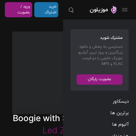
خرید
ورود /
موزیلون
اشتراک
عضویت
مشترک شوید
دسترسی به پخش و دانلود
بزرگترین و بروز ترین آرشیو
موزیک خارجی با دو فرمت
FLAC و MP3
عضویت رایگان
دیسکاور
برترین ها
Boogie with Stu (Remaster)
آلبوم ها
Led Zeppelin
هنرمندان