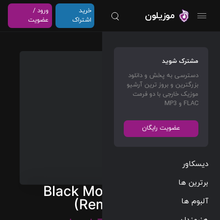
خرید
ورود /
موزیلون
اشتراک
عضویت
مشترک شوید
دسترسی به پخش و دانلود
بزرگترین و بروز ترین آرشیو
موزیک خارجی با دو فرمت
FLAC و MP3
عضویت رایگان
دیسکاور
برترین ها
Black Mountain Side
آلبوم ها
(Remaster)
هنرمندان