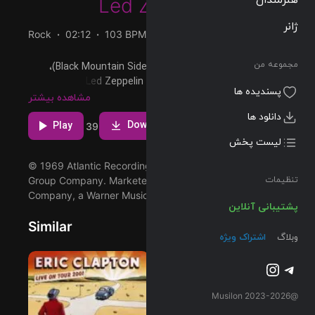
Led Zeppelin
ژانر
Rock
02:12
103 BPM
1969/01/12
مجموعه من
پخش و دانلود آهنگ Black Mountain Side (Remaster)،
ششمین ترک از آلبوم Led Zeppelin (Remaster) که توسط
پسندیده ها
Led Zeppelin اجرا شده است را میتوانید با دو کیفیت 320 و
مشاهده بیشتر
FLAC دریافت کنید.
دانلود ها
Download
Play
2
39
لیست پخش
© 1969 Atlantic Recording Corporation, a Warner Music
Group Company. Marketed by Rhino Entertainment
تنظیمات
Company, a Warner Music Group Company.
پشتیبانی آنلاین
Similar
وبلاگ
اشتراک ویژه
تلگرام
اینستاگرم
@2023-2026 Musilon