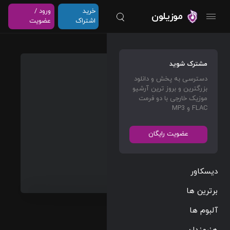
خرید
ورود /
موزیلون
اشتراک
عضویت
HIGH &
مشترک شوید
HOLY
دسترسی به پخش و دانلود
(WARR
بزرگترین و بروز ترین آرشیو
YN’S
موزیک خارجی با دو فرمت
FLAC و MP3
GROO
VE)
عضویت رایگان
Killer
Mike
&
دیسکاور
Ty
Dolla
برترین ها
$ign
آلبوم ها
Rap/Hip Hop
هنرمندان