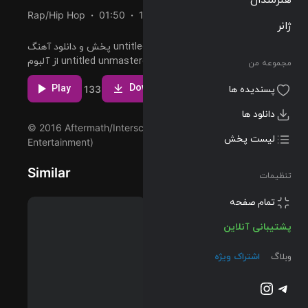
Rap/Hip Hop
01:50
103 BPM
2016/03/04
ژانر
پخش و دانلود آهنگ untitled 04 | 08.14.2014.، چهارمین ترک
از آلبوم untitled unmastered. که توسط Kendrick Lamar
مجموعه من
اجرا شده است را میتوانید با دو کیفیت 320 و Flac دریافت
مشاهده بیشتر
پسندیده ها
کنید.
Download
Play
3
5
133
دانلود ها
لیست پخش
© 2016 Aftermath/Interscope (Top Dawg
Entertainment)
تنظیمات
Similar
پشتیبانی آنلاین
وبلاگ
اشتراک ویژه
تلگرام
اینستاگرم
@2023-2026 Musilon