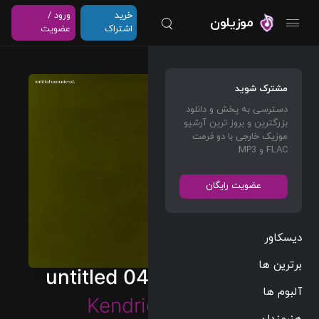
خرید
ورود /
موزیلون
اشتراک
عضویت
مشترک شوید
دسترسی به پخش و دانلود
بزرگترین و بروز ترین آرشیو
موزیک خارجی با دو فرمت
FLAC و MP3
عضویت رایگان
دیسکاور
برترین ها
untitled 04 | 08.14.2014.
آلبوم ها
Kendrick Lamar
هنرمندان