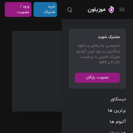
خرید
ورود /
موزیلون
اشتراک
عضویت
The
مشترک شوید
Bourne
دسترسی به پخش و دانلود
Identit
بزرگترین و بروز ترین آرشیو
y
موزیک خارجی با دو فرمت
FLAC و MP3
Origin
al
عضویت رایگان
Openin
g
دیسکاور
John
Powell
برترین ها
آلبوم ها
Film Scores
هنرمندان