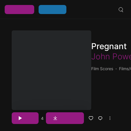
خرید اشتراک
ورود / عضویت
Pregnant
John Powe
Film Scores
Films
پخش و دانلود آهنگ Pregnant، از آلبوم
Dinosaurs که توسط John Powell اجرا شده است را میتوانید با دو کیفیت 320 و
مشاهده بیشتر
Download
Play
4