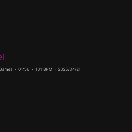
ll
/Games
01:56
101 BPM
2025/04/21
دومین ترک  Ice Age: Dawn Of The
FLAC دریافت کنید.