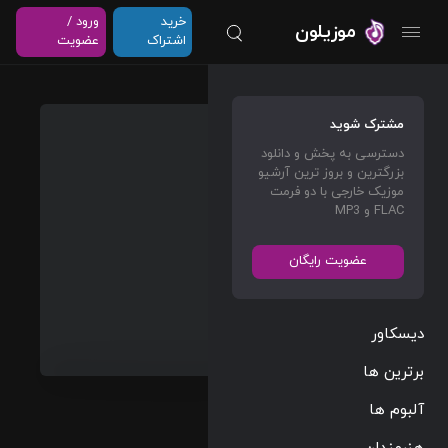
خرید
ورود /
موزیلون
اشتراک
عضویت
Eret
مشترک شوید
Has
دسترسی به پخش و دانلود
Visitor
بزرگترین و بروز ترین آرشیو
s
موزیک خارجی با دو فرمت
FLAC و MP3
[2m8]
John
عضویت رایگان
Powell
دیسکاور
Film Scores
برترین ها
Films/Games
01:03
آلبوم ها
91 BPM
هنرمندان