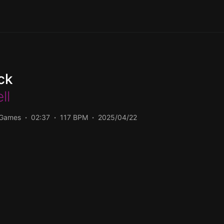
ck
ll
/Games
02:37
117 BPM
2025/04/22
اجرا شده است را میتو
کیفیت 320 و FLAC دریافت کنید.