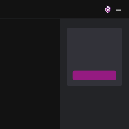
موزیلون
مشترک شوید
دسترسی به پخش و دانلود
بزرگترین و بروز ترین آرشیو
موزیک خارجی با دو فرمت
FLAC و MP3
عضویت رایگان
دیسکاور
برترین ها
آلبوم ها
هنرمندان