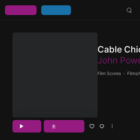
خرید اشتراک
ورود / عضویت
Cable Chi
John Powe
Film Scores
Films
پخش و دانلود آهنگ Cable Chick، هشتمین ترک از آلبوم The Italian Job (Original
Motion Picture Soundtrack) که توسط John Powell انید با دو
Download
Play