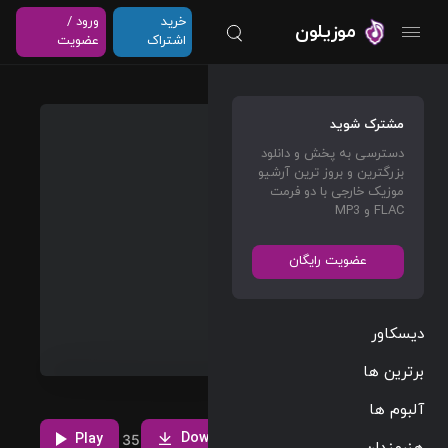
خرید
ورود /
موزیلون
اشتراک
عضویت
Love
مشترک شوید
seeker
دسترسی به پخش و دانلود
بزرگترین و بروز ترین آرشیو
JO1
موزیک خارجی با دو فرمت
FLAC و MP3
Asian Music
02:54
عضویت رایگان
122 BPM
2024/05/29
دیسکاور
پخش و دانلود
برترین ها
آهنگ Love
seeker، اولین
مشاهده بیشتر
آلبوم ها
ترک از آلبوم
Download
HITCHHIKER
Play
2
1
35
هنرمندان