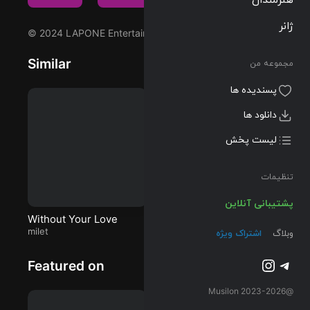
(Special
Edition) که
ژانر
© 2024 LAPONE Entertainment
توسط JO1 اجرا
شده است را
Similar
مجموعه من
میتوانید با دو
کیفیت 320 و
پسندیده ها
Flac دریافت
کنید.
دانلود ها
لیست پخش
تنظیمات
پشتیبانی آنلاین
Without Your Love
Bad Desire (With or
Dy
milet
Without You)
ENHYPEN
R
BT
وبلاگ
اشتراک ویژه
تلگرام
اینستاگرم
Featured on
@2023-2026 Musilon