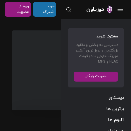
خرید
ورود /
موزیلون
اشتراک
عضویت
HITCH
مشترک شوید
HIKER
دسترسی به پخش و دانلود
(Speci
بزرگترین و بروز ترین آرشیو
al
موزیک خارجی با دو فرمت
FLAC و MP3
Edition
)
عضویت رایگان
JO1
دیسکاور
Asian Music
Album
برترین ها
6 Tracks
18:20
آلبوم ها
2024/05/29
هنرمندان