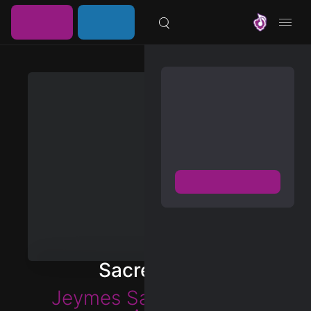
خرید
ورود /
موزیلون
اشتراک
عضویت
مشترک شوید
دسترسی به پخش و دانلود
بزرگترین و بروز ترین آرشیو
موزیک خارجی با دو فرمت
FLAC و MP3
عضویت رایگان
دیسکاور
برترین ها
Sacred Love
آلبوم ها
Jeymes Samuel
&
Yemi
هنرمندان