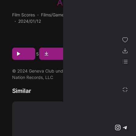
Alade
ژانر
Film Scores
Films/Games
03:15
95 BPM
2024/01/12
مجموعه من
پخش و دانلود آهنگ Sacred Love، پنجمین ترک از آلبوم THE
پسندیده ها
BOOK OF CLARENCE (The Motion Picture Soundtrack) که
توسط Jeymes Samuel و با همکاری Yemi Alade اجرا شده
دانلود ها
Download
Play
5
است را میتوانید با دو کیفیت 320 و Flac دریافت کنید.
لیست پخش
© 2024 Geneva Club under exclusive license to Roc
Nation Records, LLC
تنظیمات
تمام صفحه
Similar
پشتیبانی آنلاین
وبلاگ
اشتراک ویژه
تلگرام
اینستاگرم