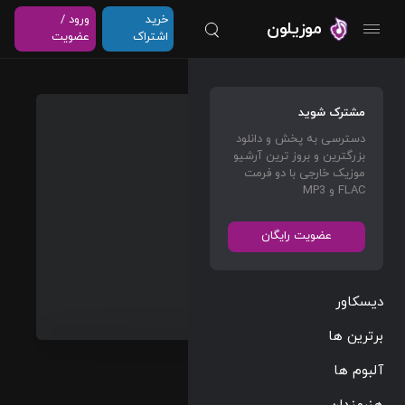
خرید
ورود /
موزیلون
اشتراک
عضویت
Kangar
مشترک شوید
oos
دسترسی به پخش و دانلود
and
بزرگترین و بروز ترین آرشیو
Dingoe
موزیک خارجی با دو فرمت
FLAC و MP3
s
Jacob
عضویت رایگان
Shea
دیسکاور
Film Scores
برترین ها
Films/Games
03:33
آلبوم ها
131 BPM
2019/10/23
هنرمندان