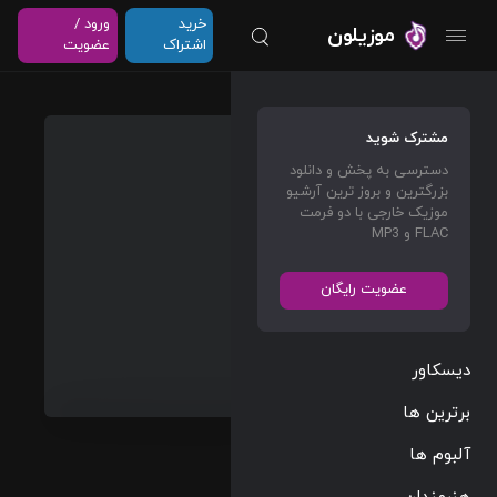
خرید
ورود /
موزیلون
اشتراک
عضویت
Early
مشترک شوید
Mornin
دسترسی به پخش و دانلود
g Fog
بزرگترین و بروز ترین آرشیو
موزیک خارجی با دو فرمت
Jacob
FLAC و MP3
Shea
&
Jasha
عضویت رایگان
Klebe
دیسکاور
Film Scores
برترین ها
Films/Games
02:53
آلبوم ها
133 BPM
2016/11/11
هنرمندان