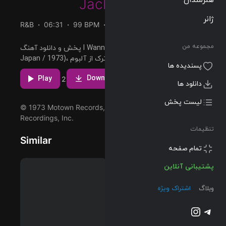
Jackson 5
ژانر
R&B
06:31
99 BPM
1973/01/01
مجموعه من
پخش و دانلود آهنگ I Wanna Be Where You Are (Live In
Japan / 1973)، دوازدهمین ترک از آلبوم In Japan! که توسط
پسندیده ها
Jackson 5 اجرا شده است را میتوانید با دو کیفیت 320 و
Download
Play
2
FLAC دریافت کنید.
دانلود ها
لیست پخش
© 1973 Motown Records, a Division of UMG
Recordings, Inc.
تنظیمات
Similar
تمام صفحه
پشتیبانی آنلاین
وبلاگ
اشتراک ویژه
تلگرام
اینستاگرم