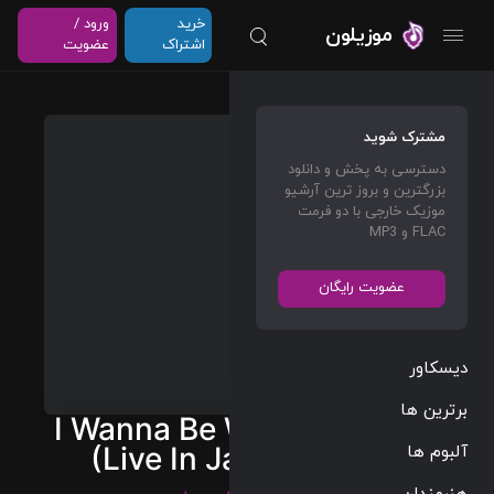
خرید
ورود /
موزیلون
اشتراک
عضویت
مشترک شوید
دسترسی به پخش و دانلود
بزرگترین و بروز ترین آرشیو
موزیک خارجی با دو فرمت
FLAC و MP3
عضویت رایگان
دیسکاور
برترین ها
I Wanna Be Where You Are
آلبوم ها
(Live In Japan / 1973)
هنرمندان