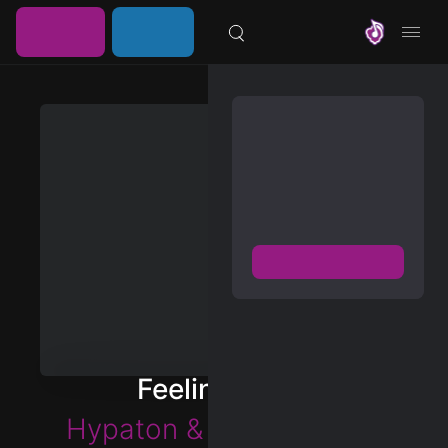
خرید
ورود /
موزیلون
اشتراک
عضویت
مشترک شوید
دسترسی به پخش و دانلود
بزرگترین و بروز ترین آرشیو
موزیک خارجی با دو فرمت
FLAC و MP3
عضویت رایگان
دیسکاور
برترین ها
Feeling Good
آلبوم ها
Hypaton
&
David Guetta
هنرمندان