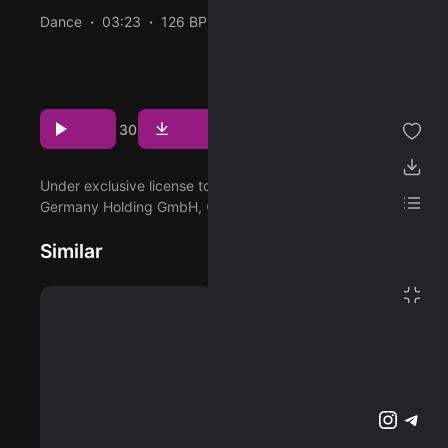
Dance
03:23
126 BPM
2024/04/12
ژانر
دانلود و پخش آهنگ Feeling Good از Hypaton و با همکاری
David Guetta با دو کیفیت 320 و Flac
مجموعه من
Download
Play
4
2
پسندیده ها
30
دانلود ها
Under exclusive license to Warner Music Group
لیست پخش
Germany Holding GmbH, © 2024 What A DJ Ltd.
Similar
تنظیمات
تمام صفحه
پشتیبانی آنلاین
وبلاگ
اشتراک ویژه
تلگرام
اینستاگرم