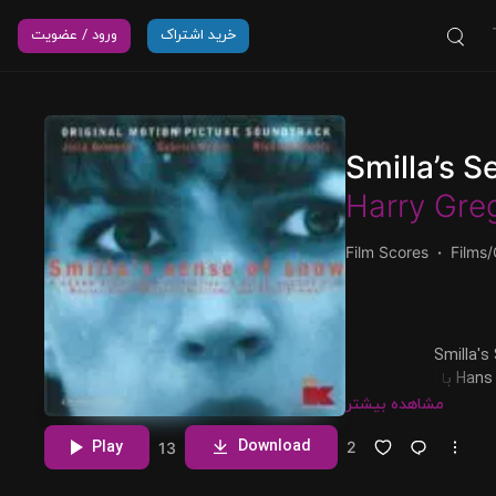
خرید اشتراک
ورود / عضویت
Smilla’s S
Harry Gre
Film Scores
Films
و پخش آلبوم
Soundtrack) از Harry Gregson-Williams و با همکاری Hans Zimmer با کیفیت 320 و
مشاهده بیشتر
Download
Play
2
13