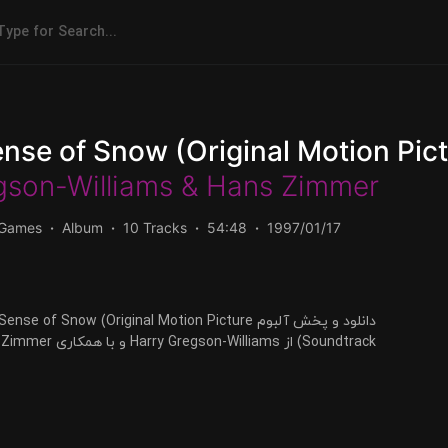
ense of Snow (Original Motion Pic
gson-Williams
&
Hans Zimmer
/Games
Album
10 Tracks
54:48
1997/01/17
دانلود  Smilla's Sense of Snow (Original Motion Picture
FLAC