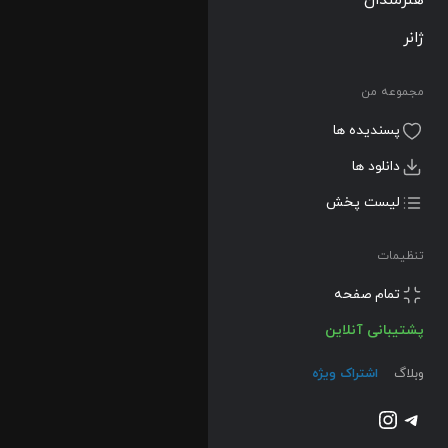
04:14
5
ژانر
02:05
1
مجموعه من
پسندیده ها
04:21
1
1
دانلود ها
04:47
1
لیست پخش
04:30
1
تنظیمات
07:10
1
تمام صفحه
پشتیبانی آنلاین
08:06
3
1
وبلاگ
اشتراک ویژه
10:28
تلگرام
اینستاگرم
06:40
1