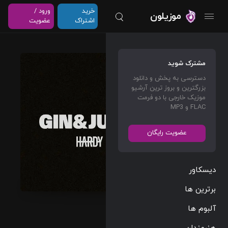
خرید
ورود /
موزیلون
اشتراک
عضویت
Gin &
مشترک شوید
Juice
دسترسی به پخش و دانلود
(HARD
بزرگترین و بروز ترین آرشیو
Y’s
موزیک خارجی با دو فرمت
FLAC و MP3
Versio
n)
عضویت رایگان
HARDY
دیسکاور
Country
04:00
برترین ها
172 BPM
آلبوم ها
2024/04/19
هنرمندان