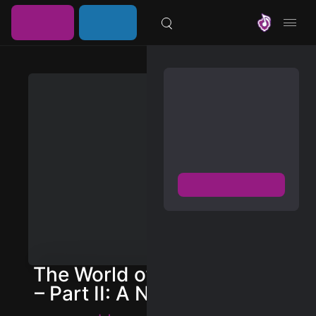
خرید
ورود /
موزیلون
اشتراک
عضویت
مشترک شوید
دسترسی به پخش و دانلود
بزرگترین و بروز ترین آرشیو
موزیک خارجی با دو فرمت
FLAC و MP3
عضویت رایگان
دیسکاور
برترین ها
The World of Hans Zimmer
آلبوم ها
– Part II: A New Dimension
هنرمندان