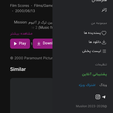
Film Scores
Films/Games
04:32
141 BPM
ژانر
2000/06/13
پخش و دانلود آهنگ Seville، سومین ترک از آلبوم Mission:
مجموعه من
Impossible 2 (Music from the Original Motion Picture
پسندیده ها
Score) که توسط Hans Zimmer اجرا شده است را میتوانید با
مشاهده بیشتر
دو کیفیت 320 و FLAC دریافت کنید.
دانلود ها
Download
Play
1
لیست پخش
© 2000 Paramount Pictures
تنظیمات
Similar
پشتیبانی آنلاین
وبلاگ
اشتراک ویژه
تلگرام
اینستاگرم
@2023-2026 Musilon