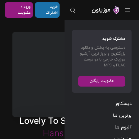
خرید
ورود /
موزیلون
اشتراک
عضویت
مشترک شوید
دسترسی به پخش و دانلود
بزرگترین و بروز ترین آرشیو
موزیک خارجی با دو فرمت
FLAC و MP3
عضویت رایگان
دیسکاور
برترین ها
Lovely To See You Again
آلبوم ها
Hans Zimmer
هنرمندان