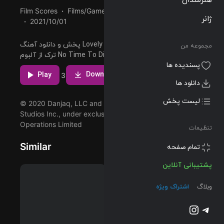
Film Scores
Films/Games
01:25
113 BPM
ژانر
2021/10/01
پخش و دانلود آهنگ Lovely To See You Again، دوازدهمین
مجموعه من
ترک از آلبوم No Time To Die (Original Motion Picture
پسندیده ها
Soundtrack) که توسط Hans Zimmer اجرا شده است را
Download
Play
3
میتوانید با دو کیفیت 320 و FLAC دریافت کنید.
دانلود ها
لیست پخش
© 2020 Danjaq, LLC and Metro-Goldwyn-Mayer
Studios Inc., under exclusive licence to Universal Music
Operations Limited
تنظیمات
Similar
تمام صفحه
پشتیبانی آنلاین
وبلاگ
اشتراک ویژه
تلگرام
اینستاگرم