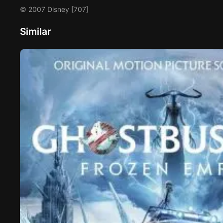
© 2007 Disney [707]
Similar