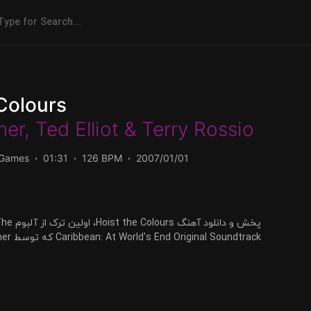
 Colours
mer
,
Ted Elliot
&
Terry Rossio
/Games
01:31
126 BPM
2007/01/01
irates Of The
FLAC دریافت کنید.