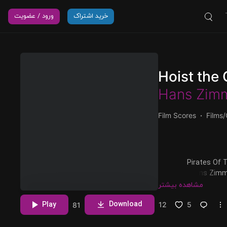
خرید اشتراک
ورود / عضویت
Hoist the
Hans Zim
Film Scores
Films
پخش و دانلود آهنگ Hoist the Colours، اولین ترک از آلبوم P
Caribbean: At World's End Original Soundtrack که توسط Hans Zimmer و با
همکاری Ted Elliot و Terry Rossio اجرا شده است را میتوانید با دو کیفیت 320 و
مشاهده بیشتر
Download
Play
12
5
81